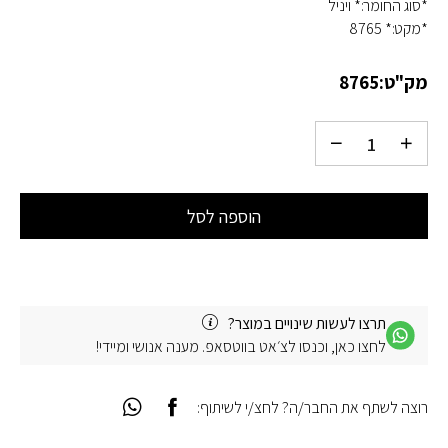
*סוג החומר:* ויניל
*מקט:* 8765
מק"ט:
8765
הוספה לסל
תרצו לעשות שינויים במוצר?
לחצו כאן, וכנסו לצ׳אט בווטסאפ. מענה אנושי ומיידי!
רוצה לשתף את החבר/ה? לחצ/י לשיתוף: