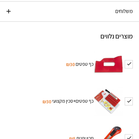
משלוחים
מוצרים נלווים
כף טפטים
₪30
כף טפטים+סכין מקצועי
₪30
סכין יפנית
₪8