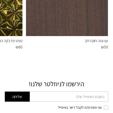
עץ ונגה חום רחב
טפט מדבקה הול
₪
60
₪
50
הירשמו לניוזלטר שלנו!
דוא׳׳ל
שליחה
אני מסכימ/ה לקבל דיוור באימייל