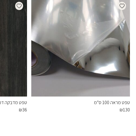
dd wishlist
Add wishlist
טפט מראה 100 ס”מ
טפט מדבקה דמוי
₪
36
₪
130