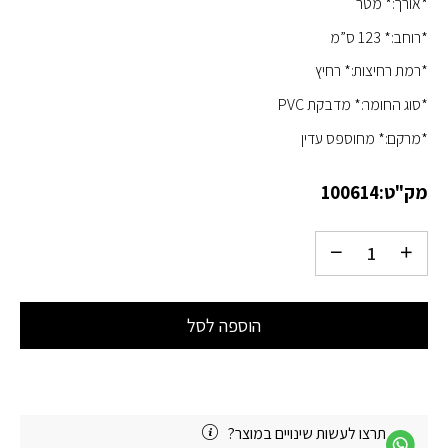
*אורך:* מטר
*רוחב:* 123 ס”מ
*רמת רחיצות:* רחיץ
*סוג החומר:* מדבקת PVC
*מרקם:* מחוספס עדין
מק"ט:
100614
הוספה לסל
תרצו לעשות שינויים במוצר?