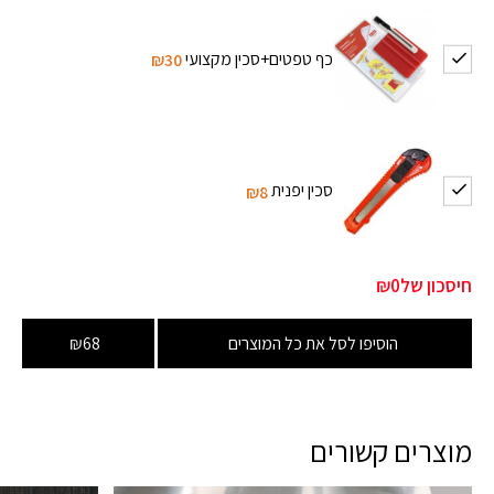
כף טפטים+סכין מקצועי
₪30
סכין יפנית
₪8
חיסכון של
₪0
הוסיפו לסל את כל המוצרים
₪68
מוצרים קשורים