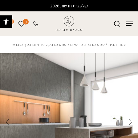
בחזרה למעלה
Skip to Content
קולקציות חדשות 2026
פתח 
0
0
הרשימה של
עמוד הבית
/
טפט מדבקה פרימיום
/ טפט מדבקה פרימיום כסף מוברש