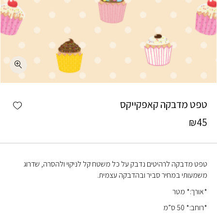
כמות טפט מדבקה קאפקייקס
shlist
טפט מדבקה קאפקייקס
₪
45
טפט מדבקה לרהיטים נדבק על כל משטח קל לניקוי ולהסרה, שדרוג
משמעותי במחיר סביר ובהדבקה עצמית.
*אורך:* מטר
*רוחב:* 50 ס”מ