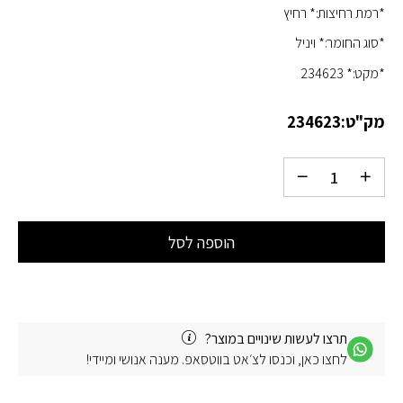
*רמת רחיצות:* רחיץ
*סוג החומר:* ויניל
*מקט:* 234623
מק"ט:
234623
הוספה לסל
תרצו לעשות שינויים במוצר?
לחצו כאן, וכנסו לצ׳אט בווטסאפ. מענה אנושי ומיידי!