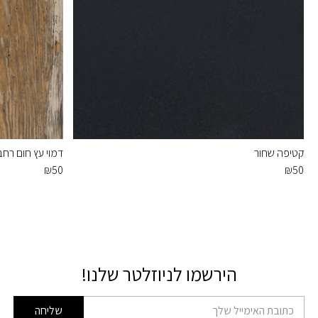
קטיפה שחור
דמוי עץ חום רחב
₪
50
₪
50
הירשמו לניוזלטר שלנו!
דוא׳׳ל
שליחה