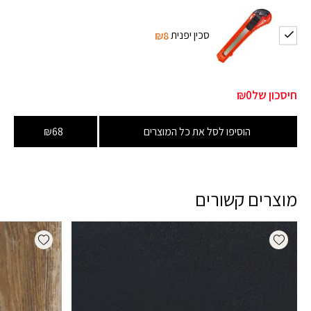
סכין יפנית
₪8
חיסכון של
₪0
הוסיפו לסל את כל המוצרים
₪68
מוצרים קשורים
dd wishlist
Add wishlist