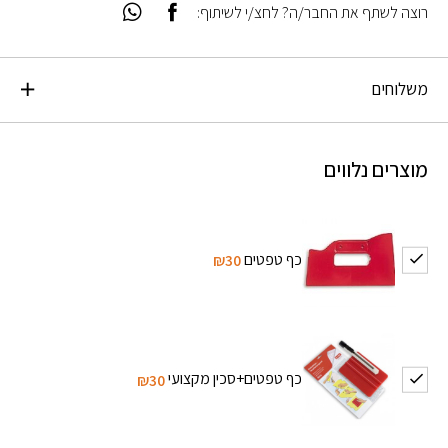
רוצה לשתף את החבר/ה? לחצ/י לשיתוף:
משלוחים
מוצרים נלווים
כף טפטים
₪30
כף טפטים+סכין מקצועי
₪30