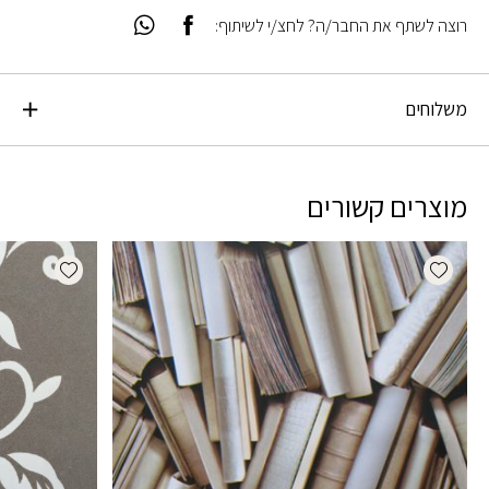
רוצה לשתף את החבר/ה? לחצ/י לשיתוף:
משלוחים
מוצרים קשורים
dd wishlist
Add wishlist