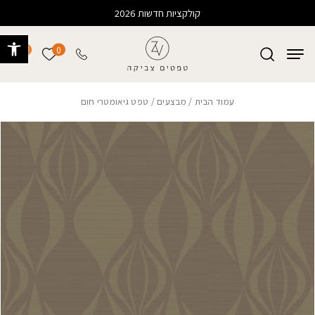
בחזרה למעלה
Skip to Content
קולקציות חדשות 2026
פתח 
0
0
הרשימה של
עמוד הבית
/
מבצעים
/ טפט גיאומטרי חום