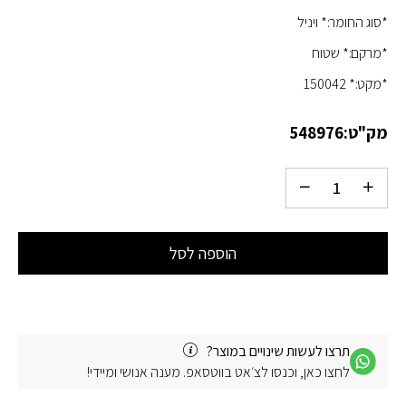
*סוג החומר:* ויניל
*מרקם:* שטוח
*מקט:* 150042
מק"ט:
548976
הוספה לסל
תרצו לעשות שינויים במוצר?
לחצו כאן, וכנסו לצ׳אט בווטסאפ. מענה אנושי ומיידי!