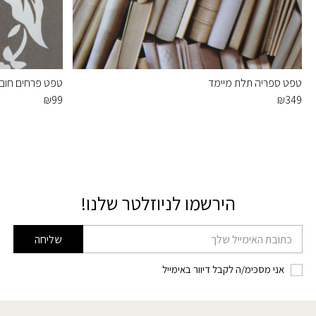
טפט ספריה תלת מיימד
טפט פרחים חום
₪
99
₪
349
הירשמו לניוזלטר שלנו!
דוא׳׳ל
שליחה
אני מסכימ/ה לקבל דיוור באימייל