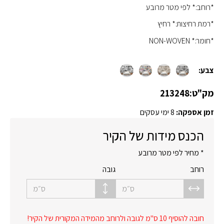
*רוחב:* לפי מטר מרובע
*רמת רחיצות:* רחיץ
*חומר:* NON-WOVEN
צבע:
מק"ט:
213248
זמן אספקה:
8 ימי עסקים
הכנס מידות של הקיר
* מחיר לפי מטר מרובע
רוחב
גובה
ס״מ
ס״מ
חובה להוסיף 10 ס"מ לגובה ולרוחב מהמידה המקורית של הקיר!