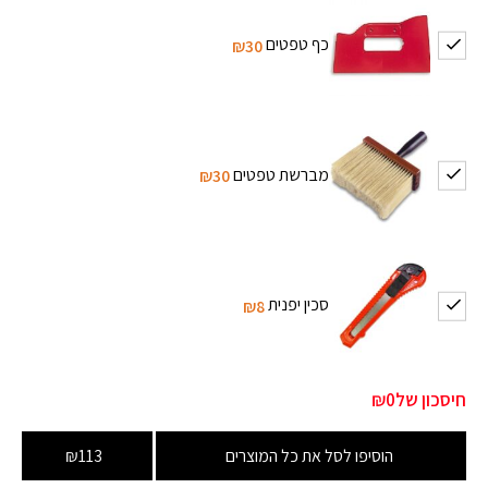
כף טפטים
₪30
מברשת טפטים
₪30
סכין יפנית
₪8
חיסכון של
₪0
הוסיפו לסל את כל המוצרים
₪113