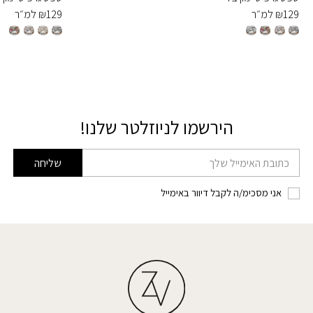
129
₪
למ״ר
129
₪
למ״ר
הירשמו לניוזלטר שלנו!
דוא׳׳ל
שליחה
אני מסכימ/ה לקבל דיוור באימייל