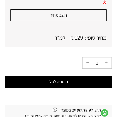
חשב מחיר
מחיר סופי:
129
₪
למ״ר
הוספה לסל
תרצו לעשות שינויים במוצר?
לחצו כאן, וכנסו לצ׳אט בווטסאפ. מענה אנושי ומיידי!