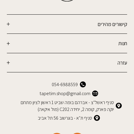
קישורים מהירים
חנות
עזרה
054-6988559
tapetim.shop@gmail.com
סניף ראשל"צ - אברהם בומה שביט 1 ראשון לציון מתחם
יוקה פארק, קומה 2, יחידה C202 (מול איקאה)
סניף ת"א - בוגרשוב 56 תל אביב