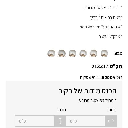
*רוחב:*לפי מטר מרובע
*רמת רחיצות:* רחיץ
*סוג החומר:* non woven
*מרקם:* שטוח
צבע:
מק"ט:
213317
זמן אספקה:
8 ימי עסקים
הכנס מידות של הקיר
* מחיר לפי מטר מרובע
רוחב
גובה
ס״מ
ס״מ