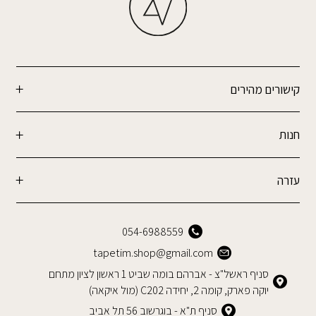
קישורים מהירים
חנות
עזרה
054-6988559
tapetim.shop@gmail.com
סניף ראשל"צ - אברהם בומה שביט 1 ראשון לציון מתחם
יוקה פארק, קומה 2, יחידה C202 (מול איקאה)
סניף ת"א - בוגרשוב 56 תל אביב