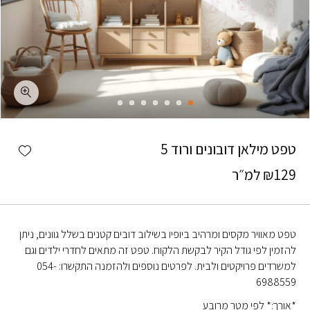
כמות טפט מילאן דובונים ורוד 5
shlist
טפט מילאן דובונים ורוד 5
129
₪
למ״ר
טפט מאוויר מקסים ומרהיב ביופיו בשילוב דובים קטנים בשלל גוונים, ניתן
להזמין לפי גודל הקיר לבקשת הלקוח. טפט זה מתאים לחדרי ילדים וגם
למשרדים פרויקטים ולבית. לפרטים נוספים ולהזמנה התקשרו: 054-
6988559
*אורך:* לפי מטר מרובע