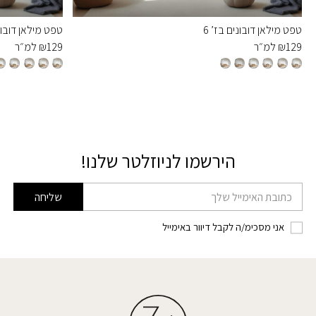
טפט מילאן דובונים בז’ 6
טפט מילאן דובוני
129
₪
למ״ר
129
₪
למ״ר
הירשמו לניוזלטר שלנו!
דוא׳׳ל
שליחה
אני מסכימ/ה לקבל דיוור באימייל