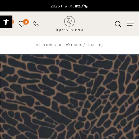
בחזרה למעלה
Skip to Content
קולקציות חדשות 2026
פתח 
0
0
הרשימה של
עמוד הבית
/
טפטים לארונות
/ טפט מנומר