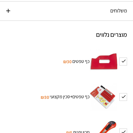
משלוחים
מוצרים נלווים
כף טפטים
₪30
כף טפטים+סכין מקצועי
₪30
סכין יפנית
₪8