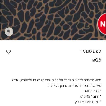
כמות טפט מנומר
shlist
טפט מנומר
₪
25
טפט מדבקה לרהיטים נדבק על כל משטח קל לניקוי ולהסרה, שדרוג
משמעותי במחיר סביר ובהדבקה עצמית.
*אורך:* מטר
*רוחב:* 45 ס”מ
*רמת רחיצות:* רחיץ