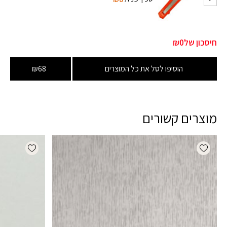
חיסכון של
₪0
הוסיפו לסל את כל המוצרים
₪68
מוצרים קשורים
dd wishlist
Add wishlist