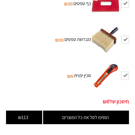
כף טפטים
₪30
מברשת טפטים
₪30
סכין יפנית
₪8
חיסכון של
₪0
הוסיפו לסל את כל המוצרים
₪113