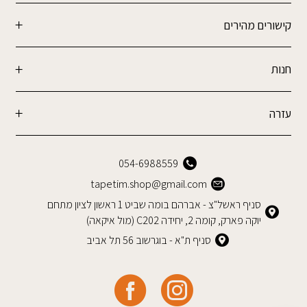
קישורים מהירים
חנות
עזרה
054-6988559
tapetim.shop@gmail.com
סניף ראשל"צ - אברהם בומה שביט 1 ראשון לציון מתחם
יוקה פארק, קומה 2, יחידה C202 (מול איקאה)
סניף ת"א - בוגרשוב 56 תל אביב