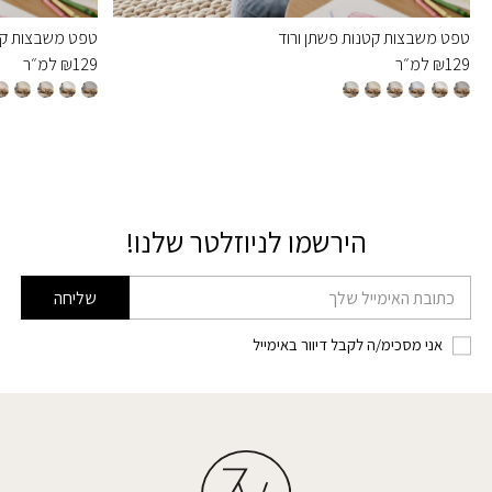
טפט משבצות קטנות פשתן ורוד
טפט משבצות קט
129
₪
למ״ר
129
₪
למ״ר
הירשמו לניוזלטר שלנו!
דוא׳׳ל
שליחה
אני מסכימ/ה לקבל דיוור באימייל