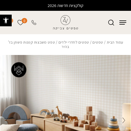
בחזרה למעלה
Skip to Content
קולקציות חדשות 2026
פתח 
0
0
הרשימה של
עמוד הבית
/
טפטים
/
טפטים לחדרי ילדים
/ טפט משבצות קטנות פשתן בז’
בהיר