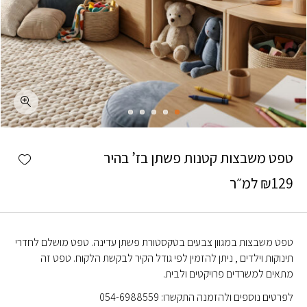
כמות טפט משבצות קטנות פשתן בז' בהיר
shlist
טפט משבצות קטנות פשתן בז’ בהיר
129
₪
למ״ר
טפט משבצות במגוון צבעים בטקסטורת פשתן עדינה. טפט מושלם לחדרי
תינוקות וילדים , ניתן להזמין לפי גודל הקיר לבקשת הלקוח. טפט זה
מתאים למשרדים פרויקטים ולבית.
לפרטים נוספים ולהזמנה התקשרו: 054-6988559