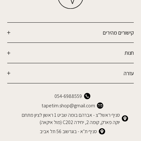
קישורים מהירים
חנות
עזרה
054-6988559
tapetim.shop@gmail.com
סניף ראשל"צ - אברהם בומה שביט 1 ראשון לציון מתחם
יוקה פארק, קומה 2, יחידה C202 (מול איקאה)
סניף ת"א - בוגרשוב 56 תל אביב