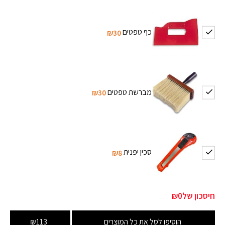
כף טפטים
₪30
מברשת טפטים
₪30
סכין יפנית
₪8
חיסכון של
₪0
הוסיפו לסל את כל המוצרים
₪113