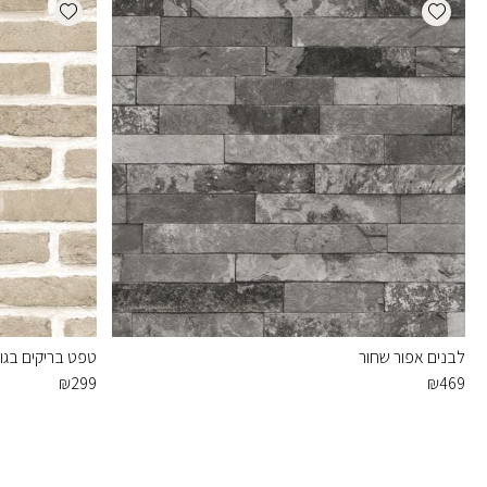
dd wishlist
Add wishlist
לבנים אפור שחור
טפט בריקים בגוו
₪
299
₪
469