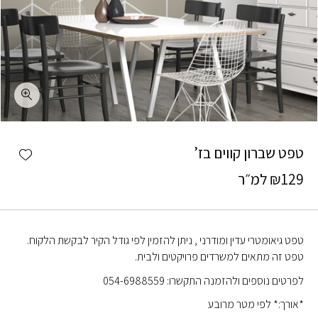
כמות טפט שברון קווים בז'
shlist
טפט שברון קווים בז’
129
₪
למ״ר
טפט גיאומטרי עדין ומודרני , ניתן להזמין לפי גודל הקיר לבקשת הלקוח.
טפט זה מתאים למשרדים פרויקטים ולבית.
לפרטים נוספים ולהזמנה התקשרו: 054-6988559
*אורך:* לפי מטר מרובע