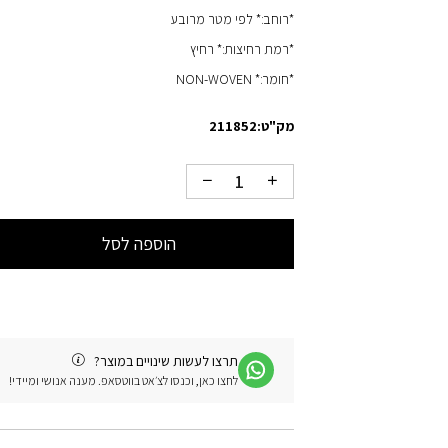
*רוחב:* לפי מטר מרובע
*רמת רחיצות:* רחיץ
*חומר:* NON-WOVEN
מק"ט:
211852
הוספה לסל
תרצו לעשות שינויים במוצר?
לחצו כאן, וכנסו לצ׳אט בווטסאפ. מענה אנושי ומיידי!