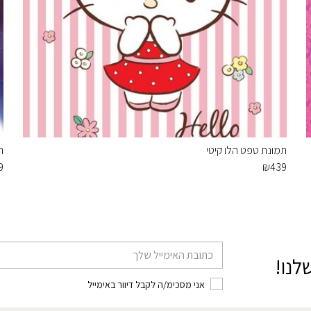
תמונת טפט הלו קיטי
ת
9
₪
439
דוא׳׳ל
לנו!
אני מסכימ/ה לקבל דיוור באימייל