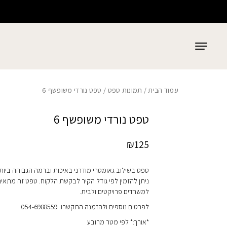
כמות טפט נורדי משופשף 6
בחזרה למעלה
Skip to Content
עמוד הבית
/
תמונות טפט
/ טפט נורדי משופשף 6
טפט נורדי משופשף 6
₪
125
טפט בשילוב גאומטרי מודרני באיכות וברמה הגבוהה ביות
ניתן להזמין לפי גודל הקיר לבקשת הלקוח. טפט זה מתאי
למשרדים פרויקטים ולבית.
לפרטים נוספים ולהזמנה התקשרו: 054-6988559
*אורך:* לפי מטר מרובע