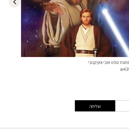
מונת טפט אובי וואן קנובי
אמיצה
₪
699
₪
43
שליחה