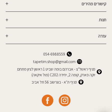
קישורים מהירים
חנות
עזרה
054-6988559
tapetim.shop@gmail.com
סניף ראשל"צ - אברהם בומה שביט 1 ראשון לציון מתחם
יוקה פארק, קומה 2, יחידה C202 (מול איקאה)
סניף ת"א - בוגרשוב 56 תל אביב