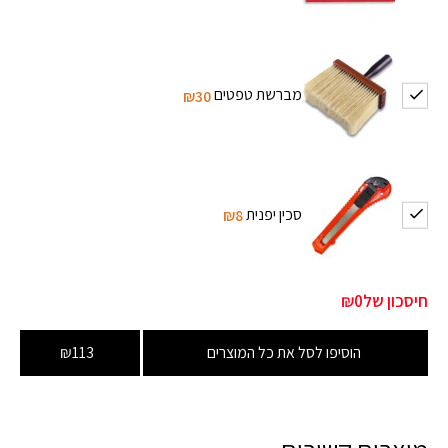
מברשת טפטים
₪30
סכין יפנית
₪8
חיסכון של
₪0
הוסיפו לסל את כל המוצרים
₪113