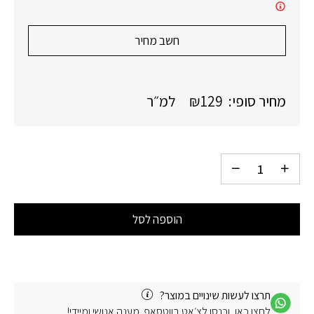
חשב מחיר
מחיר סופי:
129
₪
למ״ר
הוספה לסל
תרצו לעשות שינויים במוצר?
לחצו כאן, וכנסו לצ׳אט בווטסאפ. מענה אנושי ומיידי!