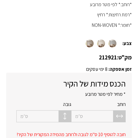
*רוחב:* לפי מטר מרובע
*רמת רחיצות:* רחיץ
*חומר:* NON-WOVEN
צבע:
מק"ט:
212921
זמן אספקה:
8 ימי עסקים
הכנס מידות של הקיר
* מחיר לפי מטר מרובע
רוחב
גובה
ס״מ
ס״מ
חובה להוסיף 10 ס"מ לגובה ולרוחב מהמידה המקורית של הקיר!