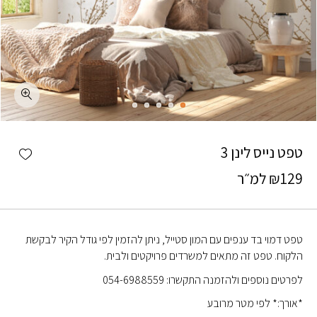
כמות טפט נייס לינן 3
shlist
טפט נייס לינן 3
129
₪
למ״ר
טפט דמוי בד ענפים עם המון סטייל, ניתן להזמין לפי גודל הקיר לבקשת
הלקוח. טפט זה מתאים למשרדים פרויקטים ולבית.
לפרטים נוספים ולהזמנה התקשרו: 054-6988559
*אורך:* לפי מטר מרובע