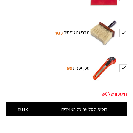
מברשת טפטים
₪30
סכין יפנית
₪8
חיסכון של
₪0
הוסיפו לסל את כל המוצרים
₪113