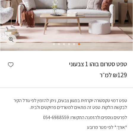
כמות טפט סטרום בוהו 1 צבעוני
shlist
טפט סטרום בוהו 1 צבעוני
129
₪
למ״ר
טפט דמוי טקסטורה יוקרתית במגוון צבעים, ניתן להזמין לפי גודל הקיר
לבקשת הלקוח. טפט זה מתאים למשרדים פרויקטים ולבית.
לפרטים נוספים ולהזמנה התקשרו: 054-6988559
*אורך:* לפי מטר מרובע