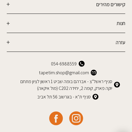
קישורים מהירים
חנות
עזרה
054-6988559
tapetim.shop@gmail.com
סניף ראשל"צ - אברהם בומה שביט 1 ראשון לציון מתחם
יוקה פארק, קומה 2, יחידה C202 (מול איקאה)
סניף ת"א - בוגרשוב 56 תל אביב