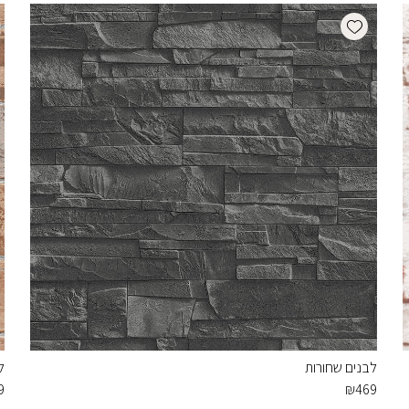
Add wishlist
לבנים שחורות
ל
9
₪
469