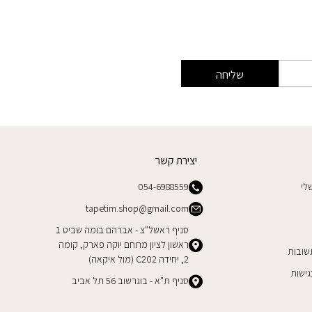
שליחה
יצירת קשר
לי
054-6988559
tapetim.shop@gmail.com
סניף ראשל"צ - אברהם בומה שביט 1
ראשון לציון מתחם יוקה פארק, קומה
שובות
2, יחידה C202 (מול איקאה)
ישות
סניף ת"א - בוגרשוב 56 תל אביב