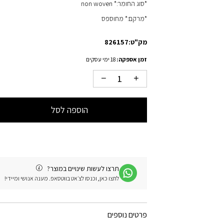
*סוג החומר:* non woven
*מרקם:* מחוספס
מק"ט:
826157
זמן אספקה:
18 ימי עסקים
הוספה לסל
תרצו לעשות שינויים במוצר?
לחצו כאן, וכנסו לצ׳אט בווטסאפ. מענה אנושי ומיידי!
פרטים נוספים