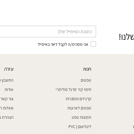
דוא׳׳ל
לנו!
אני מסכימ/ה לקבל דיוור באימייל
חנות
עזרה
טפטים
החשבון ש
חיפוי קיר סרגל פולימרי
אודות
קרניזים ומסגרות
צור קשר
טפטים לארונות
שאלות ת
תמונות טפט
הצהרת נג
לינולאום | PVC