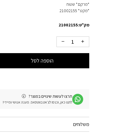
*מרקם:* שטוח
*מקט:* 21002155
מק"ט:
21002155
הוספה לסל
תרצו לעשות שינויים במוצר?
לחצו כאן, וכנסו לצ׳אט בווטסאפ. מענה אנושי ומיידי!
משלוחים