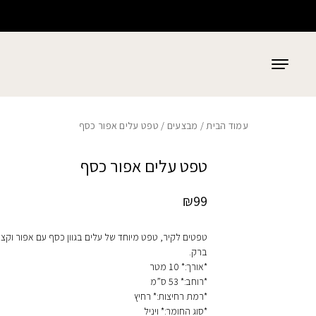
כמות טפט עלים אפור כסף
בחזרה למעלה
Skip to Content
עמוד הבית
/
מבצעים
/ טפט עלים אפור כסף
טפט עלים אפור כסף
₪
99
טפטים לקיר, טפט מיוחד של עלים בגוון כסף עם אפור וקצ
ברק.
*אורך:* 10 מטר
*רוחב:* 53 ס”מ
*רמת רחיצות:* רחיץ
*סוג החומר:* ויניל