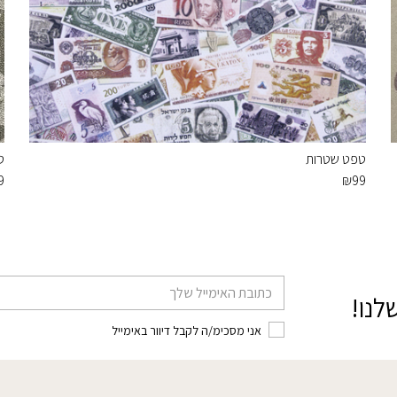
טפט שטרות
ט
9
₪
99
דוא׳׳ל
לנו!
אני מסכימ/ה לקבל דיוור באימייל