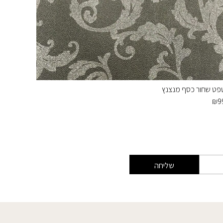
פט שחור כסף מנצנץ
פרחים ח
₪
99
₪
9
שליחה