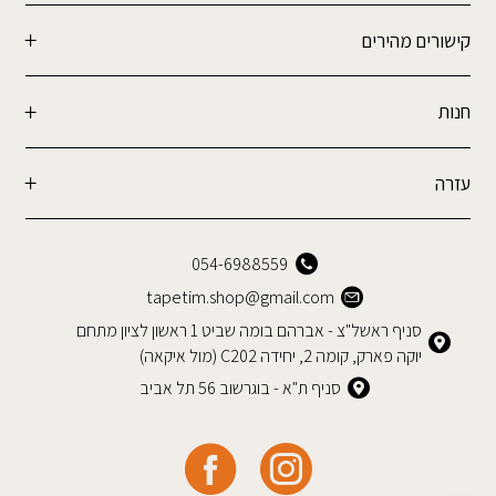
קישורים מהירים
חנות
עזרה
054-6988559
tapetim.shop@gmail.com
סניף ראשל"צ - אברהם בומה שביט 1 ראשון לציון מתחם
יוקה פארק, קומה 2, יחידה C202 (מול איקאה)
סניף ת"א - בוגרשוב 56 תל אביב