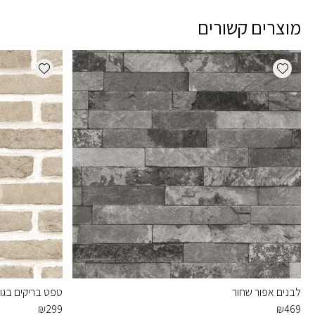
מוצרים קשורים
dd wishlist
Add wishlist
לבנים אפור שחור
טפט בריקים בגוו
₪
299
₪
469