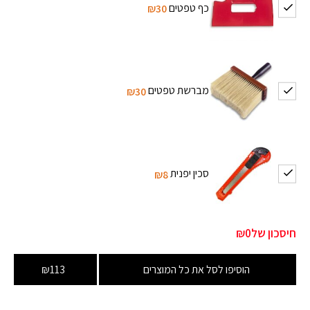
כף טפטים
₪30
מברשת טפטים
₪30
סכין יפנית
₪8
חיסכון של
₪0
הוסיפו לסל את כל המוצרים
₪113