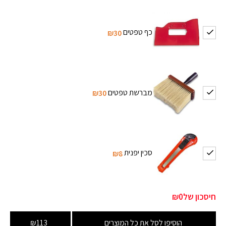
כף טפטים
₪30
מברשת טפטים
₪30
סכין יפנית
₪8
חיסכון של
₪0
הוסיפו לסל את כל המוצרים
₪113