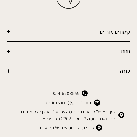
קישורים מהירים
חנות
עזרה
054-6988559
tapetim.shop@gmail.com
סניף ראשל"צ - אברהם בומה שביט 1 ראשון לציון מתחם
יוקה פארק, קומה 2, יחידה C202 (מול איקאה)
סניף ת"א - בוגרשוב 56 תל אביב