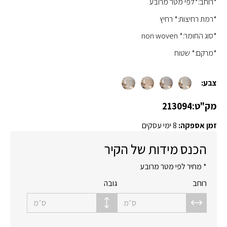
*רוחב:*לפי מטר מרובע
*רמת רחיצות:* רחיץ
*סוג החומר:* non woven
*מרקם:* שטוח
צבע:
מק"ט:
213094
זמן אספקה:
8 ימי עסקים
הכנס מידות של הקיר
* מחיר לפי מטר מרובע
רוחב
גובה
ס״מ
ס״מ