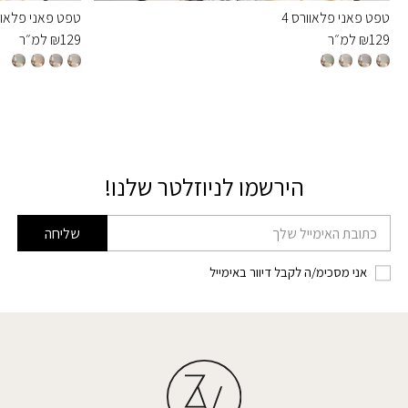
טפט פאני פלאוורס 4
טפט פאני פלאוור
129
₪
למ״ר
129
₪
למ״ר
הירשמו לניוזלטר שלנו!
דוא׳׳ל
שליחה
אני מסכימ/ה לקבל דיוור באימייל