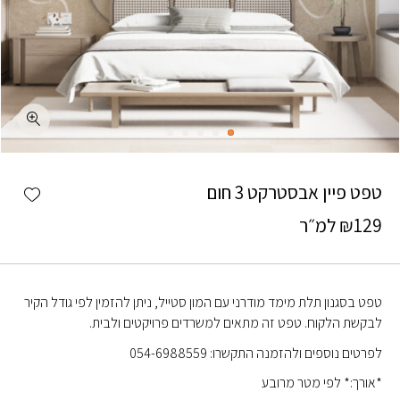
כמות טפט פיין אבסטרקט 3 חום
shlist
טפט פיין אבסטרקט 3 חום
129
₪
למ״ר
טפט בסגנון תלת מימד מודרני עם המון סטייל, ניתן להזמין לפי גודל הקיר
לבקשת הלקוח. טפט זה מתאים למשרדים פרויקטים ולבית.
לפרטים נוספים ולהזמנה התקשרו: 054-6988559
*אורך:* לפי מטר מרובע