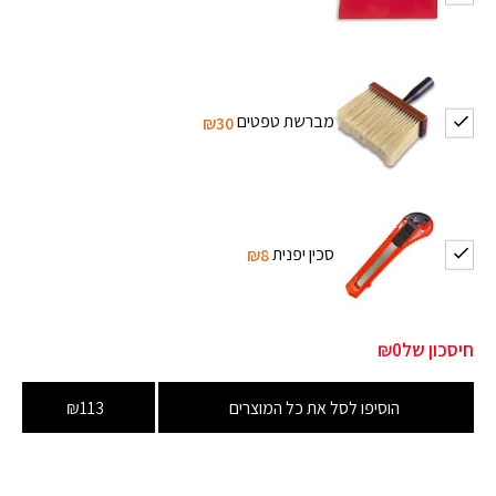
מברשת טפטים
₪30
סכין יפנית
₪8
חיסכון של
₪0
הוסיפו לסל את כל המוצרים
₪113