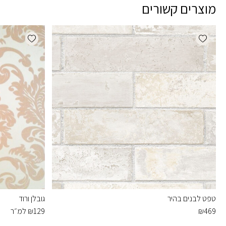
מוצרים קשורים
dd wishlist
Add wishlist
טפט לבנים בהיר
גובלן ורוד
469
₪
129
₪
למ״ר