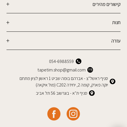
קישורים מהירים
חנות
עזרה
054-6988559
tapetim.shop@gmail.com
סניף ראשל"צ - אברהם בומה שביט 1 ראשון לציון מתחם
יוקה פארק, קומה 2, יחידה C202 (מול איקאה)
סניף ת"א - בוגרשוב 56 תל אביב