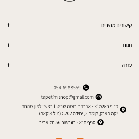
קישורים מהירים
חנות
עזרה
054-6988559
tapetim.shop@gmail.com
סניף ראשל"צ - אברהם בומה שביט 1 ראשון לציון מתחם
יוקה פארק, קומה 2, יחידה C202 (מול איקאה)
סניף ת"א - בוגרשוב 56 תל אביב