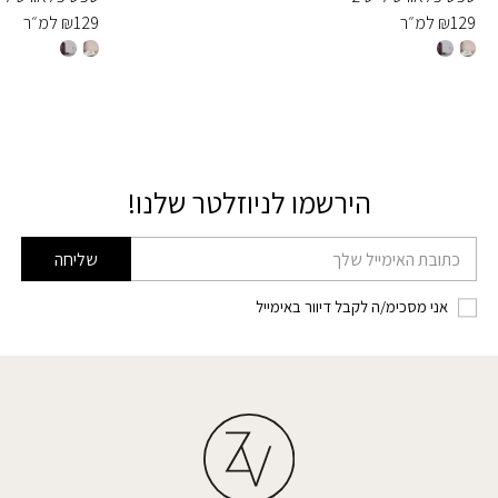
129
₪
למ״ר
129
₪
למ״ר
הירשמו לניוזלטר שלנו!
דוא׳׳ל
שליחה
אני מסכימ/ה לקבל דיוור באימייל