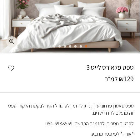
כמות טפט פלאורס לייט 3
shlist
טפט פלאורס לייט 3
129
₪
למ״ר
טפט פאטרן פרחוני עדין, ניתן להזמין לפי גודל הקיר לבקשת הלקוח. טפט
זה מתאים לחדרי ילדים.
לפרטים נוספים ולהזמנה התקשרו: 054-6988559
*אורך:* לפי מטר מרובע