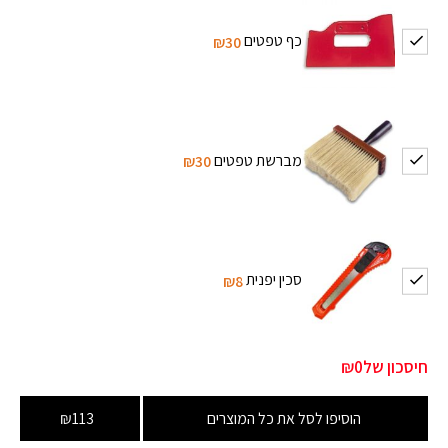
כף טפטים
₪30
מברשת טפטים
₪30
סכין יפנית
₪8
חיסכון של
₪0
הוסיפו לסל את כל המוצרים
₪113