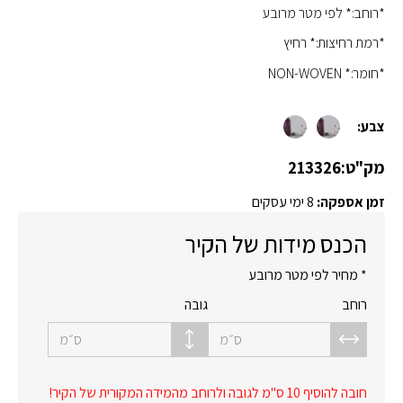
*רוחב:* לפי מטר מרובע
*רמת רחיצות:* רחיץ
*חומר:* NON-WOVEN
צבע:
מק"ט:
213326
זמן אספקה:
8 ימי עסקים
הכנס מידות של הקיר
* מחיר לפי מטר מרובע
רוחב
גובה
ס״מ
ס״מ
חובה להוסיף 10 ס"מ לגובה ולרוחב מהמידה המקורית של הקיר!