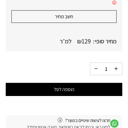
חשב מחיר
מחיר סופי:
129
₪
למ״ר
הוספה לסל
תרצו לעשות שינויים במוצר?
לחצו כאן, וכנסו לצ׳אט בווטסאפ. מענה אנושי ומיידי!