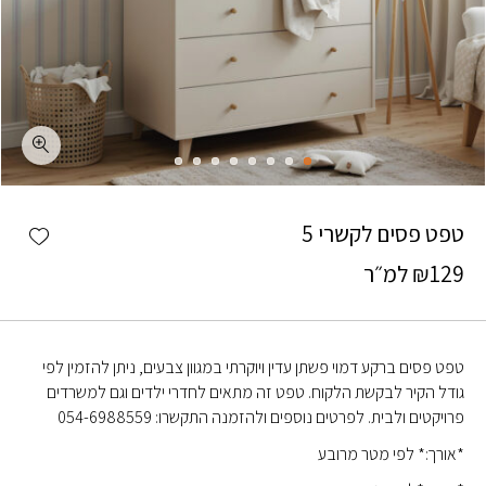
כמות טפט פסים לקשרי 5
shlist
טפט פסים לקשרי 5
129
₪
למ״ר
טפט פסים ברקע דמוי פשתן עדין ויוקרתי במגוון צבעים, ניתן להזמין לפי
גודל הקיר לבקשת הלקוח. טפט זה מתאים לחדרי ילדים וגם למשרדים
פרויקטים ולבית. לפרטים נוספים ולהזמנה התקשרו: 054-6988559
*אורך:* לפי מטר מרובע