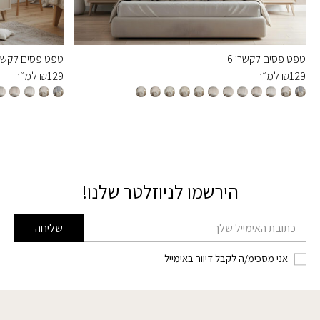
טפט פסים לקשרי 6
טפט פסים לקשרי 
129
₪
למ״ר
129
₪
למ״ר
הירשמו לניוזלטר שלנו!
דוא׳׳ל
שליחה
אני מסכימ/ה לקבל דיוור באימייל