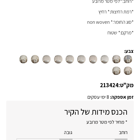
*רוחב:*לפי מטר מרובע
*רמת רחיצות:* רחיץ
*סוג החומר:* non woven
*מרקם:* שטוח
צבע:
מק"ט:
213424
זמן אספקה:
8 ימי עסקים
הכנס מידות של הקיר
* מחיר לפי מטר מרובע
רוחב
גובה