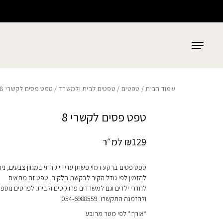
כמות טפט פסים לקשרי 8
בחזרה למעלה
Skip to Content
עמוד הבית
/
טפטים
/
טפטים לבית ולמשרד
/ טפט פסים לקשרי 8
טפט פסים לקשרי 8
129
₪
למ״ר
טפט פסים ברקע דמוי פשתן עדין ויוקרתי במגוון צבעים, נית
להזמין לפי גודל הקיר לבקשת הלקוח. טפט זה מתאים
לחדרי ילדים וגם למשרדים פרויקטים ולבית. לפרטים נוספי
ולהזמנה התקשרו: 054-6988559
*אורך:* לפי מטר מרובע