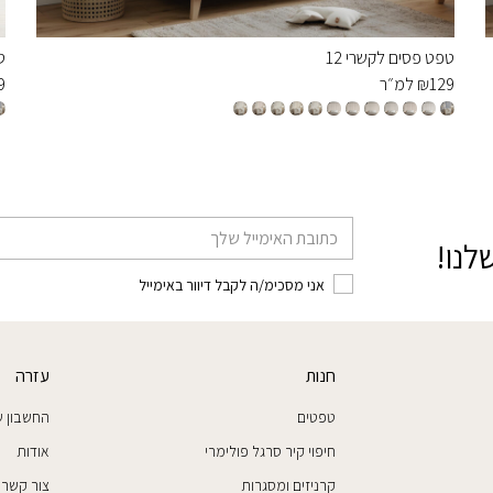
טפט פסים לקשרי 12
ט
129
₪
למ״ר
9
דוא׳׳ל
לנו!
אני מסכימ/ה לקבל דיוור באימייל
חנות
עזרה
טפטים
החשבון ש
חיפוי קיר סרגל פולימרי
אודות
קרניזים ומסגרות
צור קשר