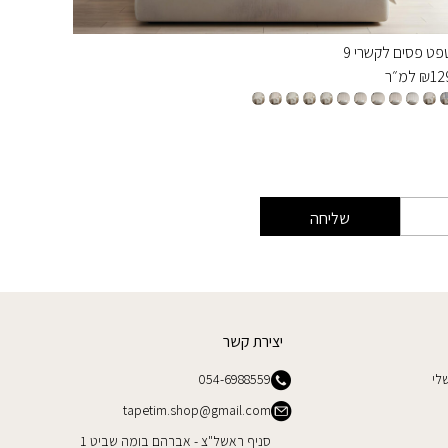
פט פסים לקשרי 9
טפט פסים
12
₪
למ״ר
129
₪
למ
שליחה
יצירת קשר
לי
054-6988559
tapetim.shop@gmail.com
סניף ראשל"צ - אברהם בומה שביט 1