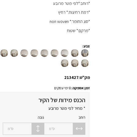
*רוחב:*לפי מטר מרובע
*רמת רחיצות:* רחיץ
*סוג החומר:* non woven
*מרקם:* שטוח
צבע:
מק"ט:
213427
זמן אספקה:
8 ימי עסקים
הכנס מידות של הקיר
* מחיר לפי מטר מרובע
רוחב
גובה
ס״מ
ס״מ