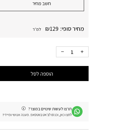
חשב מחיר
מחיר סופי:
129
₪
למ״ר
הוספה לסל
תרצו לעשות שינויים במוצר?
לחצו כאן, וכנסו לצ׳אט בווטסאפ. מענה אנושי ומיידי!