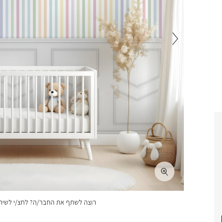
רוצה לשתף את החבר/ה? לחצ/י לשיתו