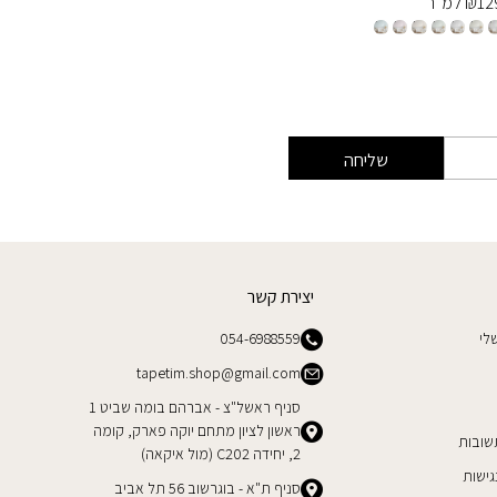
12
₪
למ״ר
129
₪
למ
שליחה
יצירת קשר
לי
054-6988559
tapetim.shop@gmail.com
סניף ראשל"צ - אברהם בומה שביט 1
ראשון לציון מתחם יוקה פארק, קומה
שובות
2, יחידה C202 (מול איקאה)
ישות
סניף ת"א - בוגרשוב 56 תל אביב