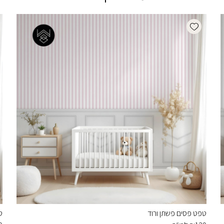
Add wishlist
טפט פסים פשתן ורוד
ט