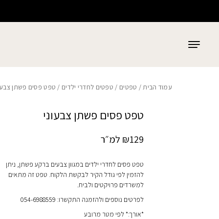
כמות טפט פסים פשתן צבעוני
בחזרה למעלה
Skip to Content
עמוד הבית
/
טפטים
/
טפטים לחדרי ילדים
/ טפט פסים פשתן צבעו
טפט פסים פשתן צבעוני
129
₪
למ״ר
טפט פסים לחדרי ילדים במגוון צבעים ברקע פשתן, ניתן
להזמין לפי גודל הקיר לבקשת הלקוח. טפט זה מתאים
למשרדים פרויקטים ולבית.
לפרטים נוספים ולהזמנה התקשרו: 054-6988559
*אורך:* לפי מטר מרובע