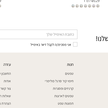
129
₪
למ״ר
9
דוא׳׳ל
לנו!
אני מסכימ/ה לקבל דיוור באימייל
חנות
עזרה
טפטים
החשבון ש
חיפוי קיר סרגל פולימרי
אודות
קרניזים ומסגרות
צור קשר
טפטים לארונות
שאלות ת
תמונות טפט
הצהרת נג