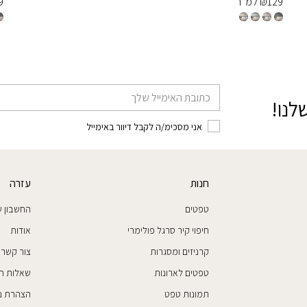
129
₪
למ״ר
9
דוא׳׳ל
לנו!
אני מסכימ/ה לקבל דיוור באימייל
חנות
עזרה
טפטים
החשבון ש
חיפוי קיר סרגל פולימרי
אודות
קרניזים ומסגרות
צור קשר
טפטים לארונות
שאלות ת
תמונות טפט
הצהרת נג