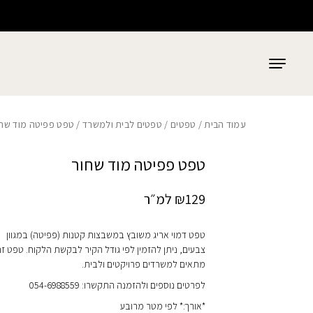
כמות טפט פפיטה מוד שחור
בחזרה למעלה
Skip to Content
עמוד הבית
/
טפטים
/
טפטים לבית ולמשרד
/ טפט פפיטה מוד שחו
טפט פפיטה מוד שחור
129
₪
למ״ר
טפט דמוי אריג משובץ במשבצות קטנות (פפיטה) במגוון
צבעים, ניתן להזמין לפי גודל הקיר לבקשת הלקוח. טפט ז
מתאים למשרדים פרויקטים ולבית.
לפרטים נוספים ולהזמנה התקשרו: 054-6988559
*אורך:* לפי מטר מרובע