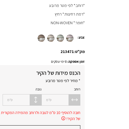
*רוחב:* לפי מטר מרובע
*רמת רחיצות:* רחיץ
*חומר:* NON-WOVEN
צבע:
מק"ט:
213471
זמן אספקה:
8 ימי עסקים
הכנס מידות של הקיר
* מחיר לפי מטר מרובע
רוחב
גובה
ס״מ
ס״מ
חובה להוסיף 10 ס"מ לגובה ולרוחב מהמידה המקורית
של הקיר!