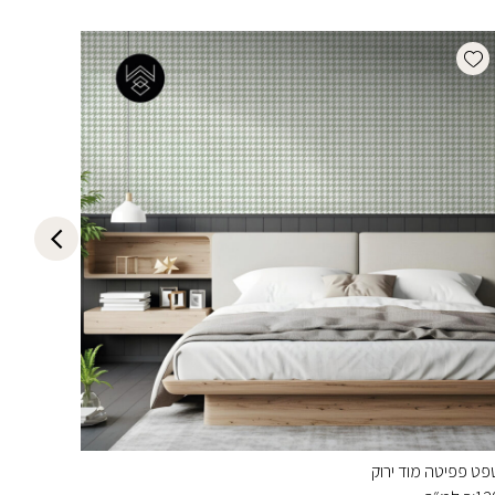
list
Add wishlist
פט פפיטה מוד ירוק
טפט פפי