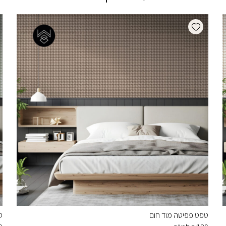
Add wishlist
טפט פפיטה מוד חום
ט