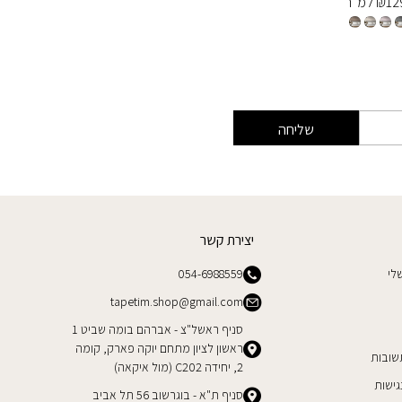
12
₪
למ״ר
129
₪
למ
שליחה
יצירת קשר
לי
054-6988559
tapetim.shop@gmail.com
סניף ראשל"צ - אברהם בומה שביט 1
ראשון לציון מתחם יוקה פארק, קומה
שובות
2, יחידה C202 (מול איקאה)
ישות
סניף ת"א - בוגרשוב 56 תל אביב