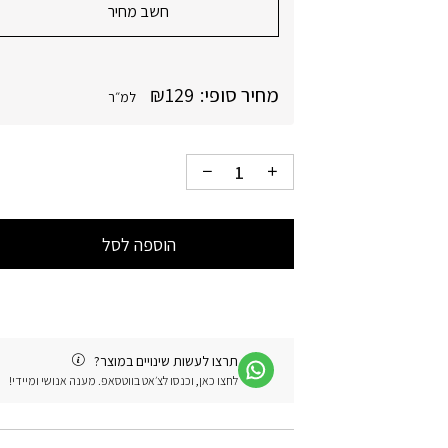
חשב מחיר
מחיר סופי:
129
₪
למ״ר
הוספה לסל
תרצו לעשות שינויים במוצר?
לחצו כאן, וכנסו לצ׳אט בווטסאפ. מענה אנושי ומיידי!