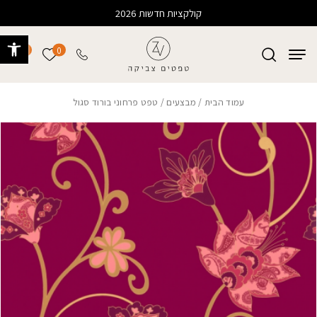
בחזרה למעלה
Skip to Content
קולקציות חדשות 2026
פתח 
0
0
הרשימה של
עמוד הבית
/
מבצעים
/ טפט פרחוני בורוד סגול