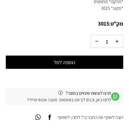
*מרקם:* מחוספס
*מקט:* 3015
מק"ט:
3015
הוספה לסל
תרצו לעשות שינויים במוצר?
לחצו כאן, וכנסו לצ׳אט בווטסאפ. מענה אנושי ומיידי!
רוצה לשתף את החבר/ה? לחצ/י לשיתוף: