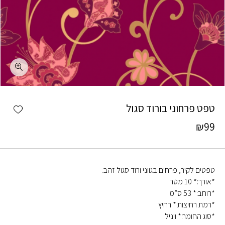
כמות טפט פרחוני בורוד סגול
shlist
טפט פרחוני בורוד סגול
₪
99
טפטים לקיר, פרחים בגווני ורוד סגול זהב.
*אורך:* 10 מטר
*רוחב:* 53 ס”מ
*רמת רחיצות:* רחיץ
*סוג החומר:* ויניל