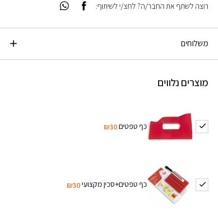
רוצה לשתף את החבר/ה? לחצ/י לשיתוף:
משלוחים
מוצרים נלווים
כף טפטים
₪30
כף טפטים+סכין מקצועי
₪30