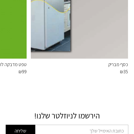
כסף מבריק
טפט מדבקה לחלו
₪
99
₪
35
הירשמו לניוזלטר שלנו!
דוא׳׳ל
שליחה