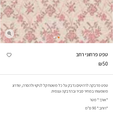
כמות טפט פרחוני רחב
shlist
טפט פרחוני רחב
₪
50
טפט מדבקה לרהיטים נדבק על כל משטח קל לניקוי ולהסרה, שדרוג
משמעותי במחיר סביר ובהדבקה עצמית.
*אורך:* מטר
*רוחב:* 90 ס”מ