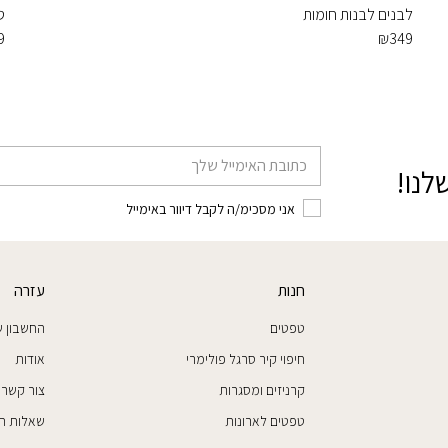
לבנים לבנות חומות
ט
9
₪
349
דוא׳׳ל
לנו!
אני מסכימ/ה לקבל דיוור באימייל
חנות
עזרה
טפטים
החשבון ש
חיפוי קיר סרגל פולימרי
אודות
קרניזים ומסגרות
צור קשר
טפטים לארונות
שאלות ת