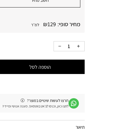
חשב מחיר
מחיר סופי:
129
₪
למ״ר
הוספה לסל
תרצו לעשות שינויים במוצר?
לחצו כאן, וכנסו לצ׳אט בווטסאפ. מענה אנושי ומיידי!
תיאור