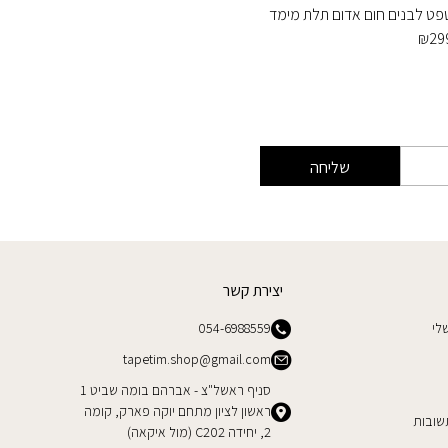
פט לבנים חום אדום תלת מימד
טפט לבנ
₪
299
₪
29
שליחה
יצירת קשר
לי
054-6988559
tapetim.shop@gmail.com
סניף ראשל"צ - אברהם בומה שביט 1
ראשון לציון מתחם יוקה פארק, קומה
שובות
2, יחידה C202 (מול איקאה)