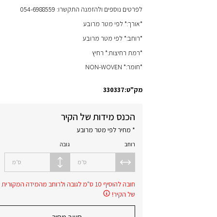
לפרטים נוספים ולהזמנה התקשרו: 054-6988559
*אורך:* לפי מטר מרובע
*רוחב:* לפי מטר מרובע
*רמת רחיצות:* רחיץ
*חומר:* NON-WOVEN
מק"ט:
330337
הכנס מידות של הקיר
* מחיר לפי מטר מרובע
רוחב
גובה
ס״מ
ס״מ
חובה להוסיף 10 ס"מ לגובה ולרוחב מהמידה המקורית
של הקיר!