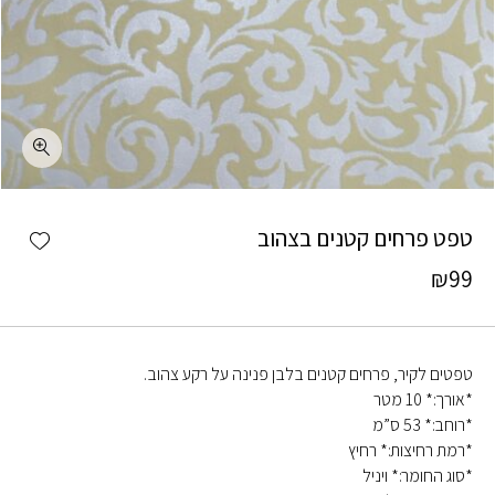
כמות טפט פרחים קטנים בצהוב
shlist
טפט פרחים קטנים בצהוב
₪
99
טפטים לקיר, פרחים קטנים בלבן פנינה על רקע צהוב.
*אורך:* 10 מטר
*רוחב:* 53 ס”מ
*רמת רחיצות:* רחיץ
*סוג החומר:* ויניל