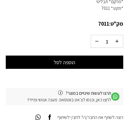
*מרקם:* תבליטי
*מקט:* 7011
מק"ט:
7011
הוספה לסל
תרצו לעשות שינויים במוצר?
לחצו כאן, וכנסו לצ׳אט בווטסאפ. מענה אנושי ומיידי!
רוצה לשתף את החבר/ה? לחצ/י לשיתוף: