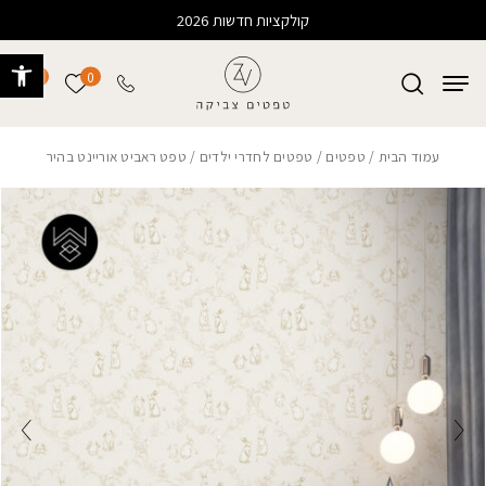
בחזרה למעלה
Skip to Content
קולקציות חדשות 2026
פתח 
0
0
הרשימה של
עמוד הבית
/
טפטים
/
טפטים לחדרי ילדים
/ טפט ראביט אוריינט בהיר