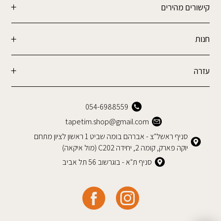
קישורים מהירים
חנות
עזרה
054-6988559
tapetim.shop@gmail.com
סניף ראשל"צ - אברהם בומה שביט 1 ראשון לציון מתחם
יוקה פארק, קומה 2, יחידה C202 (מול איקאה)
סניף ת"א - בוגרשוב 56 תל אביב