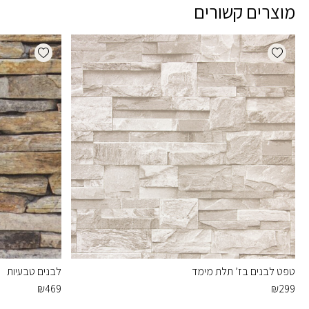
מוצרים קשורים
dd wishlist
Add wishlist
טפט לבנים בז’ תלת מימד
לבנים טבעיות
₪
469
₪
299