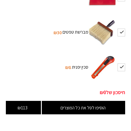
מברשת טפטים
₪30
סכין יפנית
₪8
חיסכון של
₪0
הוסיפו לסל את כל המוצרים
₪113