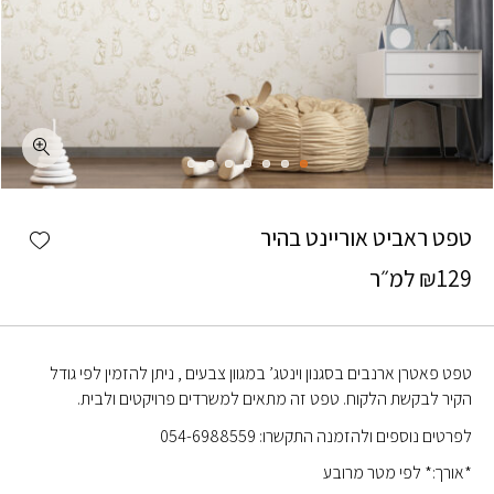
כמות טפט ראביט אוריינט בהיר
shlist
טפט ראביט אוריינט בהיר
129
₪
למ״ר
טפט פאטרן ארנבים בסגנון וינטג’ במגוון צבעים , ניתן להזמין לפי גודל
הקיר לבקשת הלקוח. טפט זה מתאים למשרדים פרויקטים ולבית.
לפרטים נוספים ולהזמנה התקשרו: 054-6988559
*אורך:* לפי מטר מרובע