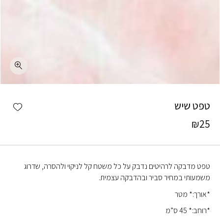
כמות טפט שיש
shlist
טפט שיש
₪
25
טפט מדבקה לרהיטים נדבק על כל משטח קל לניקוי ולהסרה, שדרוג
משמעותי במחיר סביר ובהדבקה עצמית.
*אורך:* מטר
*רוחב:* 45 ס”מ