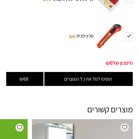
סכין יפנית
₪8
חיסכון של
₪0
הוסיפו לסל את כל המוצרים
₪68
מוצרים קשורים
dd wishlist
Add wishlist