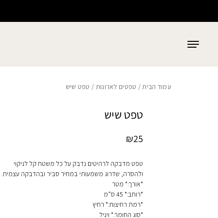
כמות טפט שיש
בחזרה למעלה
Skip to Content
עמוד הבית
/
טפטים לארונות
/ טפט שיש
טפט שיש
₪
25
טפט מדבקה לרהיטים נדבק על כל משטח קל לניקוי
ולהסרה, שדרוג משמעותי במחיר סביר ובהדבקה עצמית.
*אורך:* מטר
*רוחב:* 45 ס”מ
*רמת רחיצות:* רחיץ
*סוג החומר:* ויניל