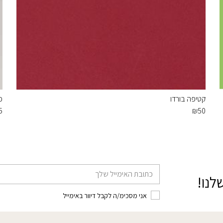
קטיפה בורדו
כ
5
₪
50
דוא׳׳ל
לנו!
אני מסכימ/ה לקבל דיוור באימייל