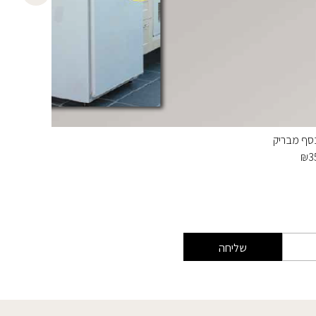
סף מבריק
מארז 2 מטר לוח מחיק+טוש מיוחד
₪
120
₪
3
שליחה