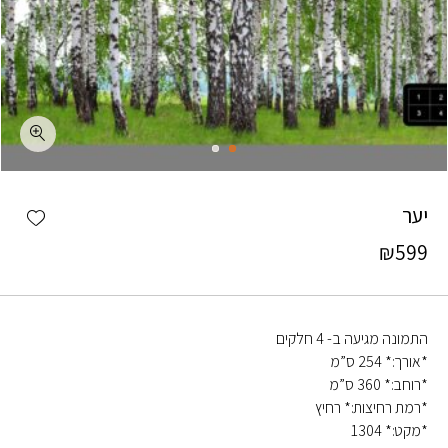
כמות יער
shlist
יער
₪
599
התמונה מגיעה ב- 4 חלקים
*אורך:* 254 ס”מ
*רוחב:* 360 ס”מ
*רמת רחיצות:* רחיץ
*מקט:* 1304