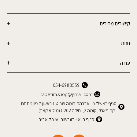
קישורים מהירים
חנות
עזרה
054-6988559
tapetim.shop@gmail.com
סניף ראשל"צ - אברהם בומה שביט 1 ראשון לציון מתחם
יוקה פארק, קומה 2, יחידה C202 (מול איקאה)
סניף ת"א - בוגרשוב 56 תל אביב