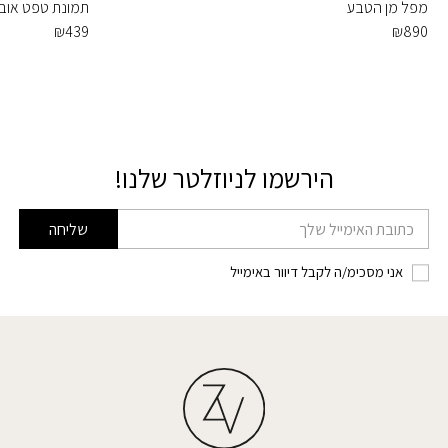
מפל מן הטבע
תמונת טפט אובי ו
₪
439
₪
890
הירשמו לניוזלטר שלנו!
דוא׳׳ל
שליחה
אני מסכימ/ה לקבל דיוור באימייל