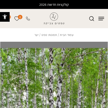
בחזרה למעלה
Skip to Content
קולקציות חדשות 2026
פתח 
0
0
הרשימה של
עמוד הבית
/
תמונות טפט
/ יער