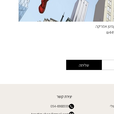
פטן אמריקה
תמונת ט
₪
449
₪
44
שליחה
יצירת קשר
לי
054-6988559