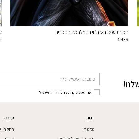
תמונת טפט דארת’ ויידר מלחמת הכוכבים
ק
9
₪
439
דוא׳׳ל
לנו!
אני מסכימ/ה לקבל דיוור באימייל
חנות
עזרה
טפטים
החשבון ש