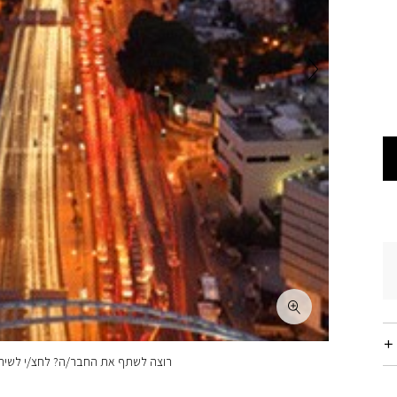
רוצה לשתף את החבר/ה? לחצ/י לשיתו