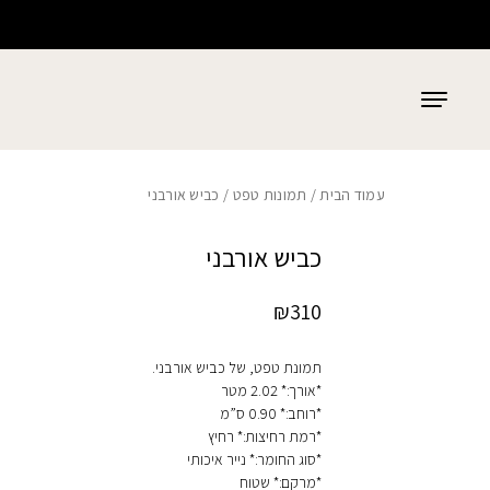
כמות כביש אורבני
בחזרה למעלה
Skip to Content
עמוד הבית
/
תמונות טפט
/ כביש אורבני
כביש אורבני
₪
310
תמונת טפט, של כביש אורבני.
*אורך:* 2.02 מטר
*רוחב:* 0.90 ס”מ
*רמת רחיצות:* רחיץ
*סוג החומר:* נייר איכותי
*מרקם:* שטוח