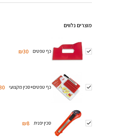
מוצרים נלווים
כף טפטים
₪30
כף טפטים+סכין מקצועי
30
סכין יפנית
₪8