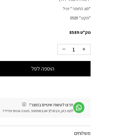
*סוג החומר:* ויניל
*מקט:* 8589
מק"ט:
8589
הוספה לסל
תרצו לעשות שינויים במוצר?
לחצו כאן, וכנסו לצ׳אט בווטסאפ. מענה אנושי ומיידי!
משלוחים