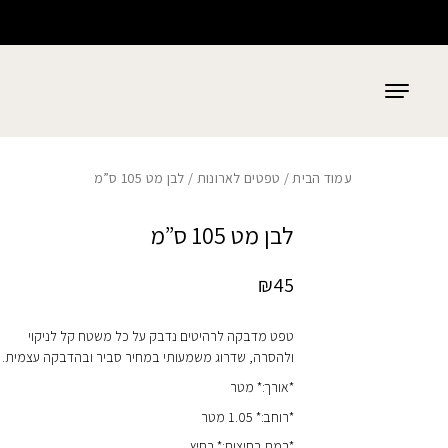
כמות לבן מט 105 ס"מ
בחזרה למעלה
Skip to Content
עמוד הבית
/
טפטים לארונות
/ לבן מט 105 ס”מ
לבן מט 105 ס”מ
₪
45
טפט מדבקה לרהיטים נדבק על כל משטח קל לניקוי
ולהסרה, שדרוג משמעותי במחיר סביר ובהדבקה עצמית.
*אורך:* מטר
*רוחב:* 1.05 מטר
*רמת רחיצות:* רחיץ