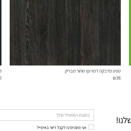
טפט מדבקה דמוי עץ שחור מבריק
ק
0
₪
36
דוא׳׳ל
לנו!
אני מסכימ/ה לקבל דיוור באימייל