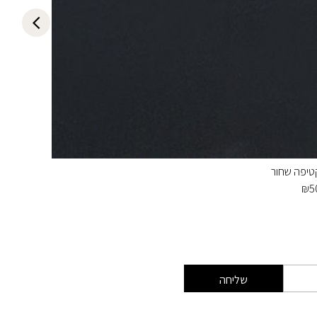
טיפה שחור
קטיפה א
₪
50
₪
5
שליחה