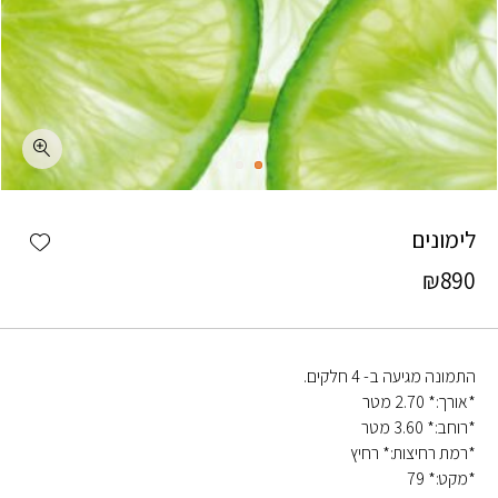
כמות לימונים
shlist
לימונים
₪
890
התמונה מגיעה ב- 4 חלקים.
*אורך:* 2.70 מטר
*רוחב:* 3.60 מטר
*רמת רחיצות:* רחיץ
*מקט:* 79