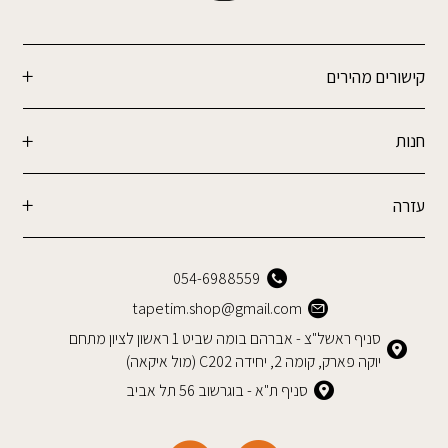
קישורים מהירים
חנות
עזרה
054-6988559
tapetim.shop@gmail.com
סניף ראשל"צ - אברהם בומה שביט 1 ראשון לציון מתחם
יוקה פארק, קומה 2, יחידה C202 (מול איקאה)
סניף ת"א - בוגרשוב 56 תל אביב