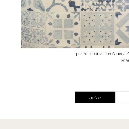
ינולאום לרצפה אותנטי כחול לבן
לינולאו
₪
150
₪
15
שליחה