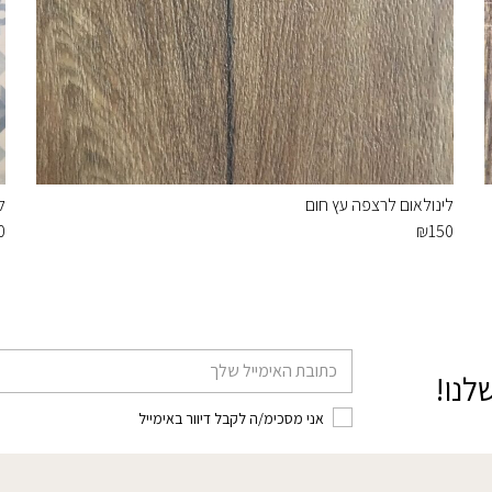
לינולאום לרצפה עץ חום
ל
0
₪
150
דוא׳׳ל
לנו!
אני מסכימ/ה לקבל דיוור באימייל