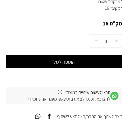
*מרקם:* שטוח
*מקט:* 16
מק"ט:
16
הוספה לסל
תרצו לעשות שינויים במוצר?
לחצו כאן, וכנסו לצ׳אט בווטסאפ. מענה אנושי ומיידי!
רוצה לשתף את החבר/ה? לחצ/י לשיתוף: