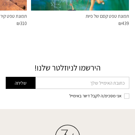
תמונת טפט קסם של פיות
תמונת טפט קיר 
₪
310
₪
439
הירשמו לניוזלטר שלנו!
דוא׳׳ל
שליחה
אני מסכימ/ה לקבל דיוור באימייל