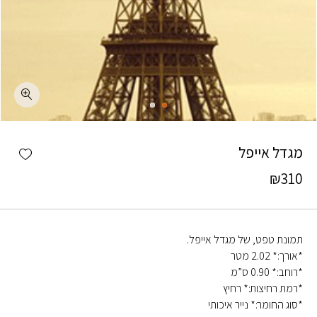
כמות מגדל אייפל
shlist
מגדל אייפל
₪
310
תמונת טפט, של מגדל אייפל.
*אורך:* 2.02 מטר
*רוחב:* 0.90 ס”מ
*רמת רחיצות:* רחיץ
*סוג החומר:* נייר איכותי