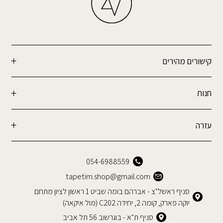
קישורים מהירים
חנות
עזרה
054-6988559
tapetim.shop@gmail.com
סניף ראשל"צ - אברהם בומה שביט 1 ראשון לציון מתחם
יוקה פארק, קומה 2, יחידה C202 (מול איקאה)
סניף ת"א - בוגרשוב 56 תל אביב