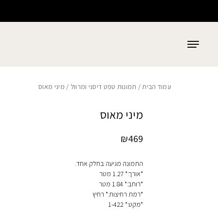
כמות מיני מאוס
בחזרה למעלה
Skip to Content
עמוד הבית
/
תמונות טפט דיסני ומרוול
/ מיני מאוס
מיני מאוס
₪
469
התמונה מגיעה בחלק אחד.
*אורך:* 1.27 מטר
*רוחב:* 1.84 מטר
*רמת רחיצות:* רחיץ
*מקט:* 1-422