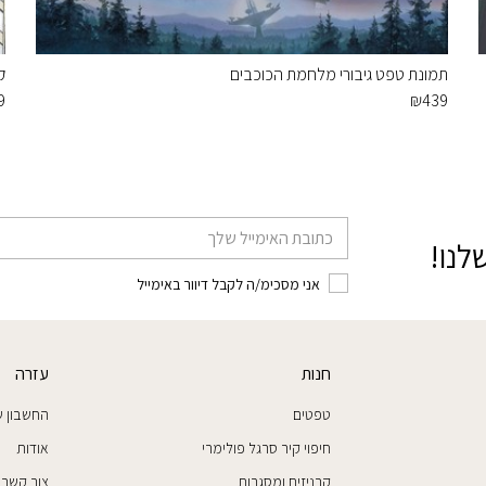
תמונת טפט גיבורי מלחמת הכוכבים
ק
9
₪
439
דוא׳׳ל
לנו!
אני מסכימ/ה לקבל דיוור באימייל
חנות
עזרה
טפטים
החשבון ש
חיפוי קיר סרגל פולימרי
אודות
קרניזים ומסגרות
צור קשר