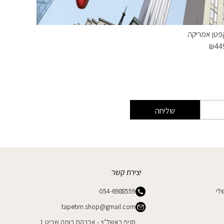
פטן אמריקה
תמונת טפ
₪
439
₪
44
שליחה
יצירת קשר
לי
054-6988559
tapetim.shop@gmail.com
סניף ראשל"צ - אברהם בומה שביט 1