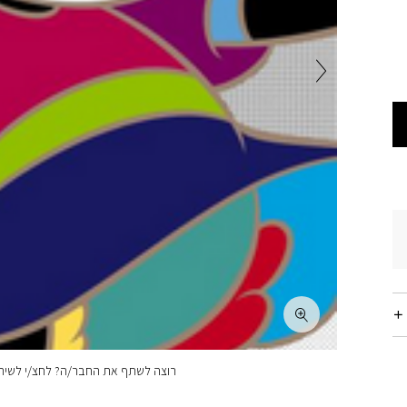
רוצה לשתף את החבר/ה? לחצ/י לשיתו