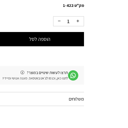
מק"ט:
1-422
הוספה לסל
תרצו לעשות שינויים במוצר?
לחצו כאן, וכנסו לצ׳אט בווטסאפ. מענה אנושי ומיידי!
משלוחים