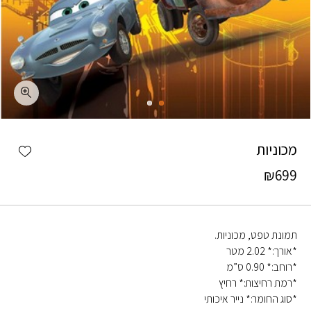
כמות מכוניות
shlist
מכוניות
₪
699
תמונת טפט, מכוניות.
*אורך:* 2.02 מטר
*רוחב:* 0.90 ס”מ
*רמת רחיצות:* רחיץ
*סוג החומר:* נייר איכותי