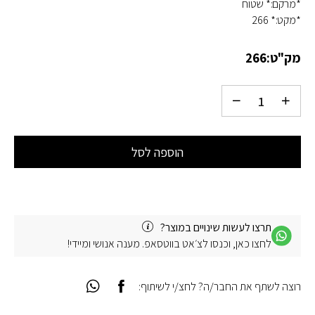
*מרקם:* שטוח
*מקט:* 266
מק"ט:
266
הוספה לסל
תרצו לעשות שינויים במוצר?
לחצו כאן, וכנסו לצ׳אט בווטסאפ. מענה אנושי ומיידי!
רוצה לשתף את החבר/ה? לחצ/י לשיתוף: