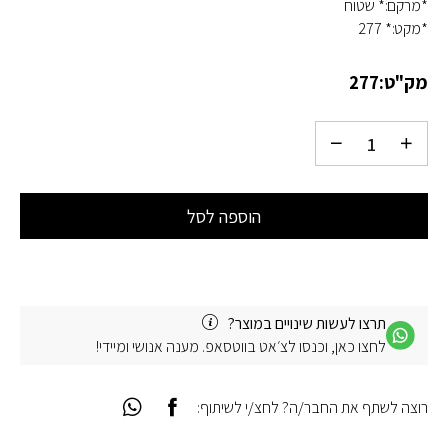
*מרקם:* שטוח
*מקט:* 277
מק"ט:
277
הוספה לסל
תרצו לעשות שינויים במוצר?
לחצו כאן, וכנסו לצ׳אט בווטסאפ. מענה אנושי ומיידי!
רוצה לשתף את החבר/ה? לחצ/י לשיתוף: