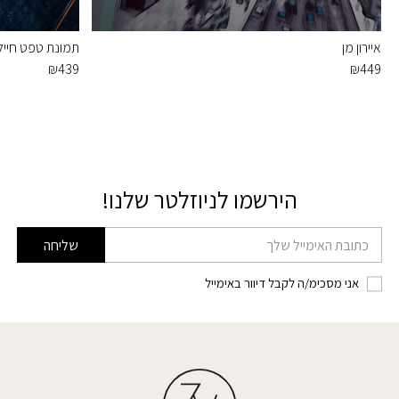
איירון מן
תמונת טפט חיי
₪
439
₪
449
הירשמו לניוזלטר שלנו!
דוא׳׳ל
שליחה
אני מסכימ/ה לקבל דיוור באימייל