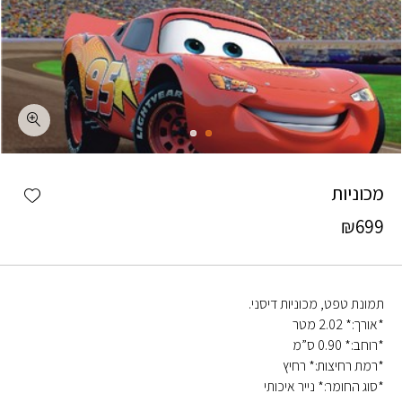
כמות מכוניות
shlist
מכוניות
₪
699
תמונת טפט, מכוניות דיסני.
*אורך:* 2.02 מטר
*רוחב:* 0.90 ס”מ
*רמת רחיצות:* רחיץ
*סוג החומר:* נייר איכותי