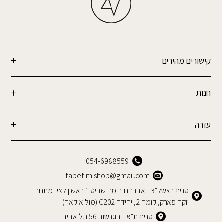
קישורים מהירים
חנות
עזרה
054-6988559
tapetim.shop@gmail.com
סניף ראשל"צ - אברהם בומה שביט 1 ראשון לציון מתחם
יוקה פארק, קומה 2, יחידה C202 (מול איקאה)
סניף ת"א - בוגרשוב 56 תל אביב