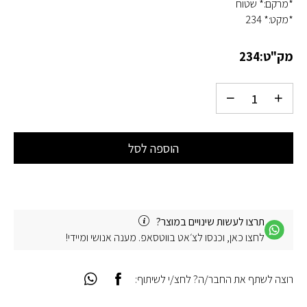
*מרקם:* שטוח
*מקט:* 234
מק"ט:
234
הוספה לסל
תרצו לעשות שינויים במוצר?
לחצו כאן, וכנסו לצ׳אט בווטסאפ. מענה אנושי ומיידי!
רוצה לשתף את החבר/ה? לחצ/י לשיתוף: