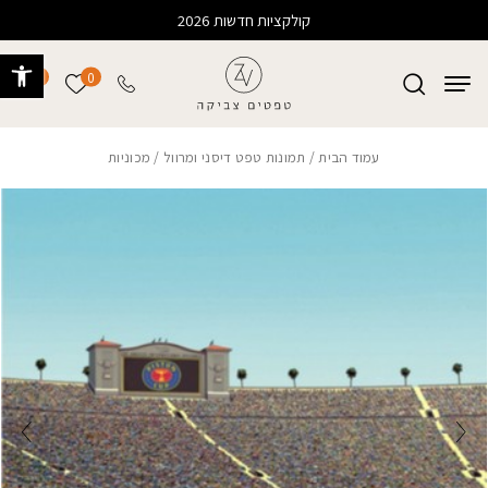
בחזרה למעלה
Skip to Content
קולקציות חדשות 2026
פתח 
0
0
הרשימה של
עמוד הבית
/
תמונות טפט דיסני ומרוול
/ מכוניות