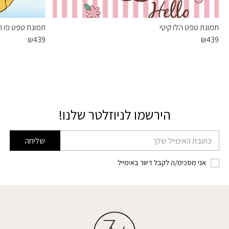
תמונת טפט הלו קיטי
תמונת טפט פו הד
₪
439
₪
439
הירשמו לניוזלטר שלנו!
דוא׳׳ל
שליחה
אני מסכימ/ה לקבל דיוור באימייל