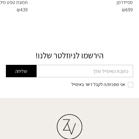
ספיידרמן
תמונת טפט מיקי 
₪
439
₪
699
הירשמו לניוזלטר שלנו!
דוא׳׳ל
שליחה
אני מסכימ/ה לקבל דיוור באימייל