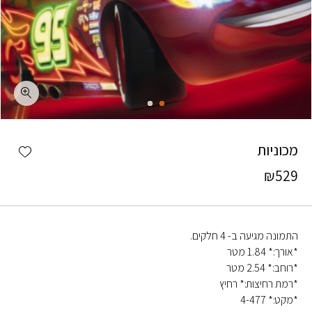
כמות מכוניות
shlist
מכוניות
₪
529
התמונה מגיעה ב- 4 חלקים.
*אורך:* 1.84 מטר
*רוחב:* 2.54 מטר
*רמת רחיצות:* רחיץ
*מקט:* 4-477