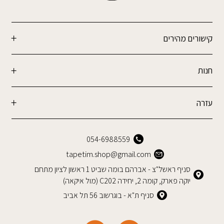
קישורים מהירים
חנות
עזרה
054-6988559
tapetim.shop@gmail.com
סניף ראשל"צ - אברהם בומה שביט 1 ראשון לציון מתחם
יוקה פארק, קומה 2, יחידה C202 (מול איקאה)
סניף ת"א - בוגרשוב 56 תל אביב