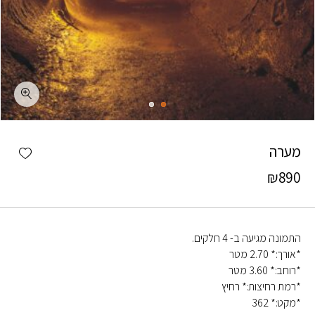
כמות מערה
shlist
מערה
₪
890
התמונה מגיעה ב- 4 חלקים.
*אורך:* 2.70 מטר
*רוחב:* 3.60 מטר
*רמת רחיצות:* רחיץ
*מקט:* 362