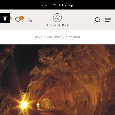
בחזרה למעלה
Skip to Content
קולקציות חדשות 2026
פתח 
0
0
הרשימה של
עמוד הבית
/
תמונות טפט
/ מערה