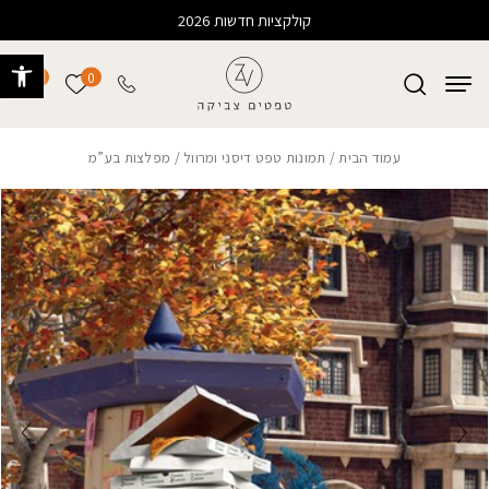
בחזרה למעלה
Skip to Content
קולקציות חדשות 2026
פתח 
0
0
הרשימה של
עמוד הבית
/
תמונות טפט דיסני ומרוול
/ מפלצות בע”מ