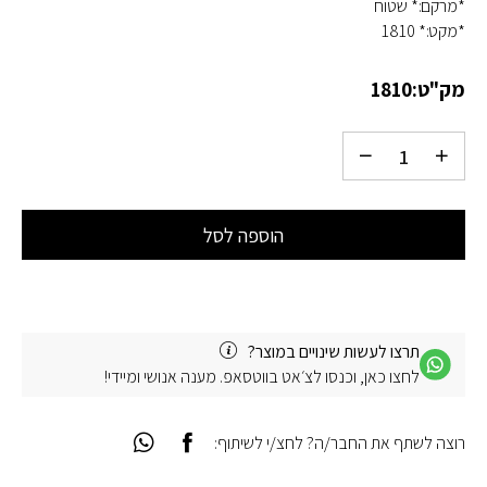
*מרקם:* שטוח
*מקט:* 1810
מק"ט:
1810
הוספה לסל
תרצו לעשות שינויים במוצר?
לחצו כאן, וכנסו לצ׳אט בווטסאפ. מענה אנושי ומיידי!
רוצה לשתף את החבר/ה? לחצ/י לשיתוף: