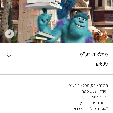
כמות מפלצות בע"מ
shlist
מפלצות בע”מ
₪
699
תמונת טפט, מפלצות בע”מ.
*אורך:* 2.02 מטר
*רוחב:* 0.90 ס”מ
*רמת רחיצות:* רחיץ
*סוג החומר:* נייר איכותי