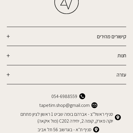
קישורים מהירים
חנות
עזרה
054-6988559
tapetim.shop@gmail.com
סניף ראשל"צ - אברהם בומה שביט 1 ראשון לציון מתחם
יוקה פארק, קומה 2, יחידה C202 (מול איקאה)
סניף ת"א - בוגרשוב 56 תל אביב