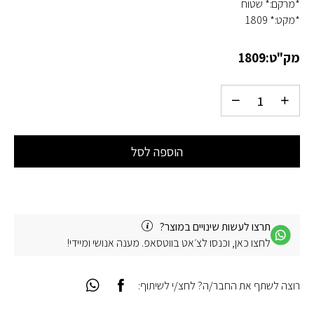
*מרקם:* שטוח
*מקט:* 1809
מק"ט:
1809
הוספה לסל
תרצו לעשות שינויים במוצר?
לחצו כאן, וכנסו לצ׳אט בווטסאפ. מענה אנושי ומיידי!
רוצה לשתף את החבר/ה? לחצ/י לשיתוף: