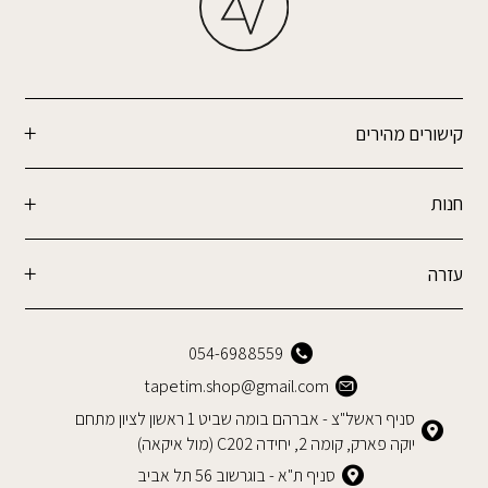
קישורים מהירים
חנות
עזרה
054-6988559
tapetim.shop@gmail.com
סניף ראשל"צ - אברהם בומה שביט 1 ראשון לציון מתחם
יוקה פארק, קומה 2, יחידה C202 (מול איקאה)
סניף ת"א - בוגרשוב 56 תל אביב