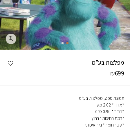
כמות מפלצות בע"מ
shlist
מפלצות בע”מ
₪
699
תמונת טפט, מפלצות בע”מ.
*אורך:* 2.02 מטר
*רוחב:* 0.90 ס”מ
*רמת רחיצות:* רחיץ
*סוג החומר:* נייר איכותי