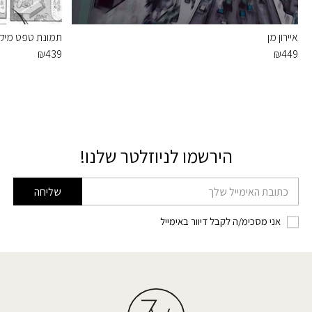
איירון מן
תמונת טפט מיקי 
₪
439
₪
449
הירשמו לניוזלטר שלנו!
דוא׳׳ל
שליחה
אני מסכימ/ה לקבל דיוור באימייל