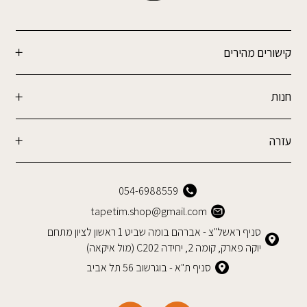
קישורים מהירים
חנות
עזרה
054-6988559
tapetim.shop@gmail.com
סניף ראשל"צ - אברהם בומה שביט 1 ראשון לציון מתחם
יוקה פארק, קומה 2, יחידה C202 (מול איקאה)
סניף ת"א - בוגרשוב 56 תל אביב