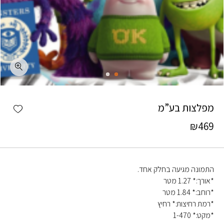
כמות מפלצות בע"מ
shlist
מפלצות בע”מ
₪
469
התמונה מגיעה בחלק אחד.
*אורך:* 1.27 מטר
*רוחב:* 1.84 מטר
*רמת רחיצות:* רחיץ
*מקט:* 1-470