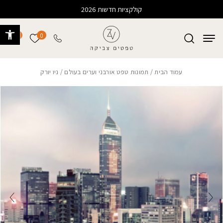
בחזרה למעלה
Skip to Content
קולקציות חדשות 2026
פתח 
0
0
הרשימה של
עמוד הבית
/
תמונות טפט אורבני וערים בעולם
/ ניו יורק