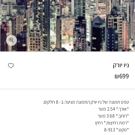
כמות ניו יורק
shlist
ניו יורק
₪
699
טפט תמונה של ניו יורק.התמונה מגיעה ב- 8 חלקים.
*אורך:* 2.54 מטר
*רוחב:* 3.68 מטר
*רמת רחיצות:* רחיץ
*מקט:* 8-913