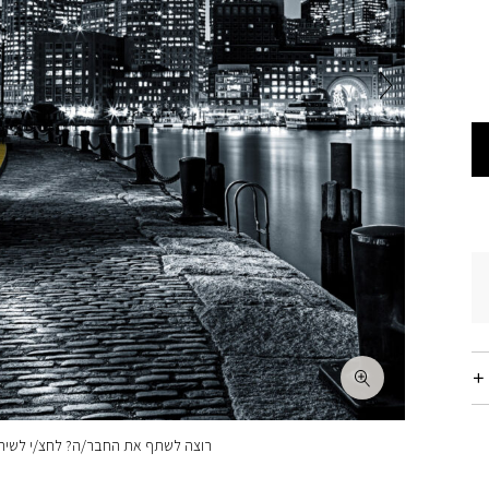
רוצה לשתף את החבר/ה? לחצ/י לשיתו