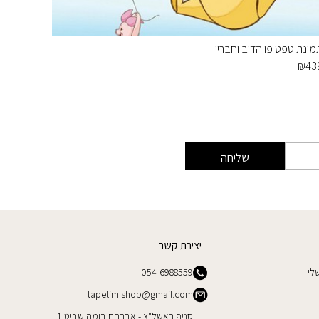
מונת טפט פו הדוב וחבריו
מפל מן 
₪
890
₪
43
שליחה
יצירת קשר
לי
054-6988559
tapetim.shop@gmail.com
סניף ראשל"צ - אברהם בומה שביט 1