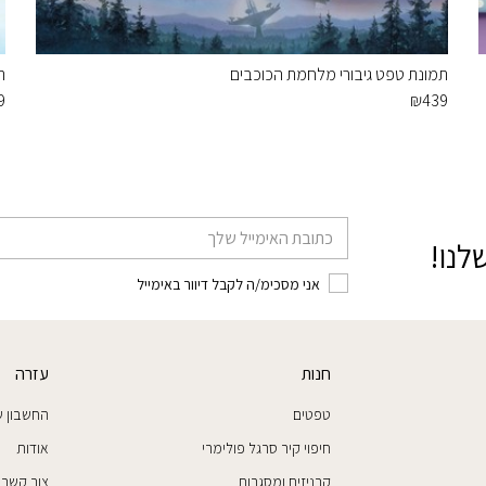
תמונת טפט גיבורי מלחמת הכוכבים
ת
9
₪
439
דוא׳׳ל
לנו!
אני מסכימ/ה לקבל דיוור באימייל
חנות
עזרה
טפטים
החשבון ש
חיפוי קיר סרגל פולימרי
אודות
קרניזים ומסגרות
צור קשר