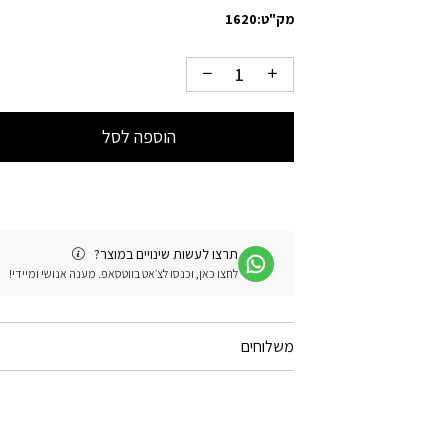
מק"ט:
1620
הוספה לסל
תרצו לעשות שינויים במוצר?
לחצו כאן, וכנסו לצ׳אט בווטסאפ. מענה אנושי ומיידי!
משלוחים