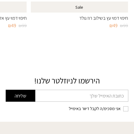
Sale
חיפוי דמוי עץ בשילוב רוז גולד
חיפוי דמוי עץ אלו
המחיר
המחיר
המחיר
המחי
₪
49
₪
99
₪
49
₪
99
המקורי
הנוכחי
המקורי
הנוכח
היה:
הוא:
היה:
הוא:
₪49.
₪99.
₪49.
₪99.
הירשמו לניוזלטר שלנו!
דוא׳׳ל
שליחה
אני מסכימ/ה לקבל דיוור באימייל