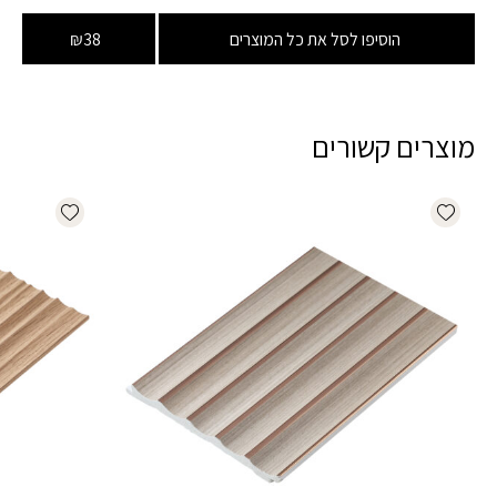
הוסיפו לסל את כל המוצרים
₪38
מוצרים קשורים
dd wishlist
Add wishlist