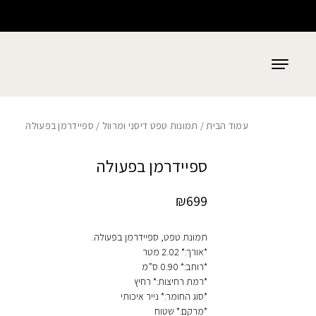
כמות ספיידרמן בפעולה
בחזרה למעלה
Skip to Content
עמוד הבית
/
תמונות טפט דיסני ומרוול
/ ספיידרמן בפעולה
ספיידרמן בפעולה
₪
699
תמונת טפט, ספיידרמן בפעולה.
*אורך:* 2.02 מטר
*רוחב:* 0.90 ס”מ
*רמת רחיצות:* רחיץ
*סוג החומר:* נייר איכותי
*מרקם:* שטוח