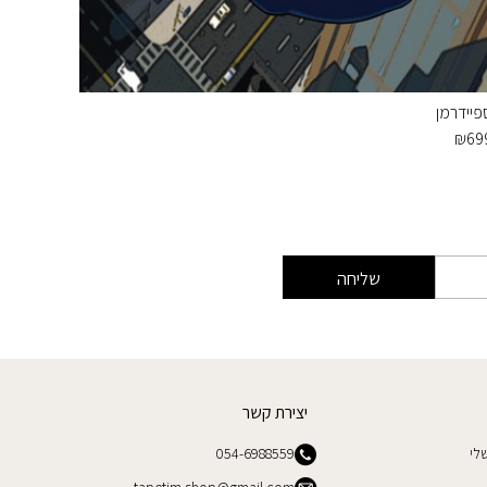
פיידרמן
איירון מן
₪
449
₪
69
שליחה
יצירת קשר
לי
054-6988559