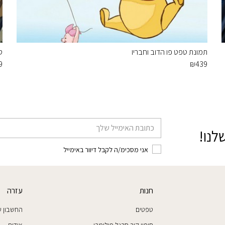
תמונת טפט פו הדוב וחבריו
ס
9
₪
439
דוא׳׳ל
לנו!
אני מסכימ/ה לקבל דיוור באימייל
חנות
עזרה
טפטים
החשבון ש