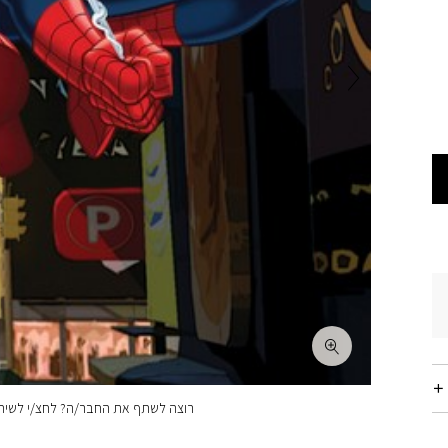
רוצה לשתף את החבר/ה? לחצ/י לשיתו