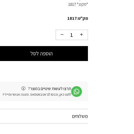
*מקט:* 1817
מק"ט:
1817
הוספה לסל
תרצו לעשות שינויים במוצר?
לחצו כאן, וכנסו לצ׳אט בווטסאפ. מענה אנושי ומיידי!
משלוחים